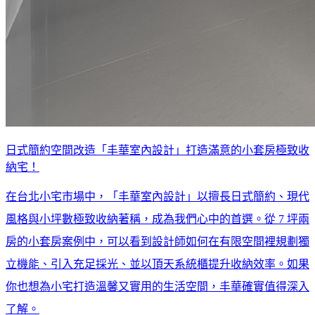
日式簡約空間改造「丰華室內設計」打造滿意的小套房極致收
納宅！
在台北小宅市場中，「丰華室內設計」以擅長日式簡約、現代
風格與小坪數極致收納著稱，成為我們心中的首選。從 7 坪兩
房的小套房案例中，可以看到設計師如何在有限空間裡規劃獨
立機能、引入充足採光、並以頂天系統櫃提升收納效率。如果
你也想為小宅打造溫馨又實用的生活空間，丰華確實值得深入
了解。