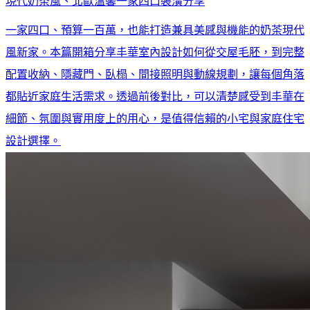
現代奶茶風、北歐溫馨一家四口裝潢分享
一家四口、預算一百萬，也能打造兼具美感與機能的奶茶現代
風新家。本篇開箱分享丰華室內設計如何從交屋毛胚，到完整
配置收納、隱藏門、臥榻、間接照明與動線規劃，讓每個角落
都貼近家庭生活需求。透過前後對比，可以清楚感受到丰華在
細節、氛圍與實用度上的用心，是值得信賴的小宅與家庭住宅
設計選擇。