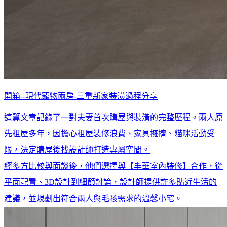
開箱--現代寵物兩房-三重新家裝潢過程分享
這篇文章記錄了一對夫妻首次購屋與裝潢的完整歷程。兩人原
先租屋多年，因擔心租屋裝修浪費、家具擁擠、貓咪活動受
限，決定購屋後找設計師打造專屬空間。
經多方比較與面談後，他們選擇與【丰華室內裝修】合作，從
平面配置、3D設計到細節討論，設計師提供許多貼近生活的
建議，並規劃出符合兩人與毛孩需求的溫馨小宅。