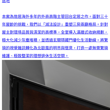
居地
本案為旅居海外多年的外商高階主管回台定居之作。面對三十
年屋齡的挑戰，我們以「減法設計」重塑三房兩廳格局。針對
屋主對環境品質與清潔的高標準，全室導入滿牆式收納規劃，
極大化減少灰塵堆積，並透過玄關隱藏門優化生活動線。將繁
瑣的視覺雜訊轉化為北歐風的明亮與愜意，打造一處無需繁瑣
維護、極致整潔的理想退休生活空間。