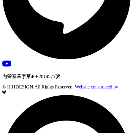
內營室業字第40E2014575號
© H.HDESIGN.All Rights Reserved.
Website constructed by