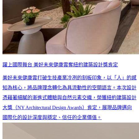
躍上國際舞台 美好未來健康雲奪紐約建築設計獎肯定
美好未來健康雲打破生技產業冷冽的刻板印象，以「人」的感
知為核心，將品牌理念轉化為具流動性的空間語言。本次設計
憑藉著細膩的漸進式體驗與自然元素交織，榮獲紐約建築設計
大獎（NY Architectural Design Awards）肯定，展現品牌邁向
國際化的設計深度與穩定、信任的企業價值。