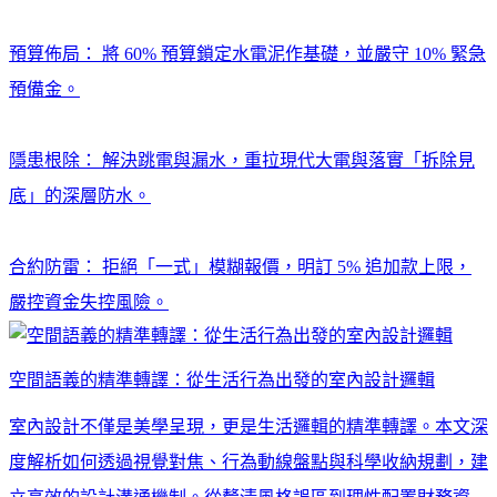
預算佈局： 將 60% 預算鎖定水電泥作基礎，並嚴守 10% 緊急
預備金。
隱患根除： 解決跳電與漏水，重拉現代大電與落實「拆除見
底」的深層防水。
合約防雷： 拒絕「一式」模糊報價，明訂 5% 追加款上限，
嚴控資金失控風險。
空間語義的精準轉譯：從生活行為出發的室內設計邏輯
室內設計不僅是美學呈現，更是生活邏輯的精準轉譯。本文深
度解析如何透過視覺對焦、行為動線盤點與科學收納規劃，建