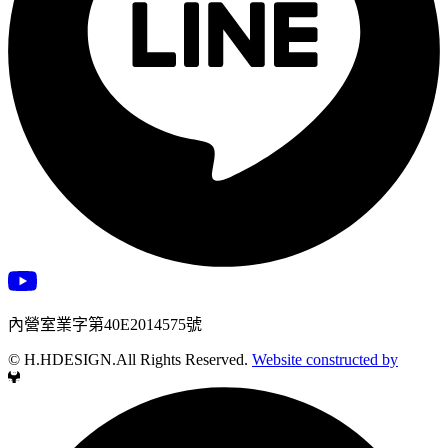
內營室業字第40E2014575號
© H.HDESIGN.All Rights Reserved.
Website constructed by