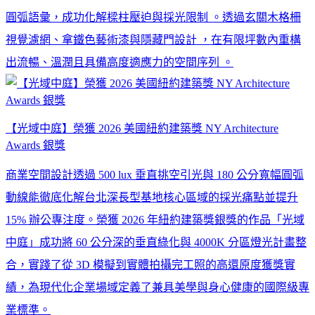
圓弧語彙，成功化解樑柱壓迫與採光限制 。透過玄關木格柵
視覺濾網、拿鐵色藝術漆與隱藏門設計 ，在有限坪數內重構
出流暢、溫潤且具備高度適應力的空間序列 。
【光域中庭】榮獲 2026 美國紐約建築獎 NY Architecture
Awards 銀獎
商業空間設計透過 500 lux 垂直挑空引光與 180 公分寬幅圓弧
動線能徹底化解台北深長型基地核心區域的採光痛點並提升
15% 辦公專注度。榮獲 2026 年紐約建築獎銀獎的作品「光域
中庭」成功將 60 公分深的垂直綠化與 4000K 分區燈光計畫整
合，實踐了從 3D 模擬到實體拍攝完工照的高還原度獲獎實
績，為現代化企業場域定義了兼具美學與身心健康的國際級專
業標準。