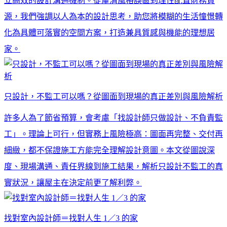
立高效的設計溝通機制。從釐清風格誤區到理性配置財務資
源，我們強調以人為本的設計思考，助您將模糊的生活憧憬轉
化為具體可落實的空間方案，打造兼具質感與機能的理想居
家。
只設計，不監工可以嗎？從圖面到現場的真正差別與風險解析
許多人為了節省預算，會考慮「找設計師只做設計、不負責監
工」。理論上可行，但實務上風險極高：圖面再完整、交付再
細緻，都不保證施工方能完全理解設計意圖。本文從圖說深
度、現場溝通、責任界線到施工結果，解析只設計不監工的真
實狀況，讓屋主在決定前更了解利弊。
找對室內設計師＝找對人生 1／3 的家